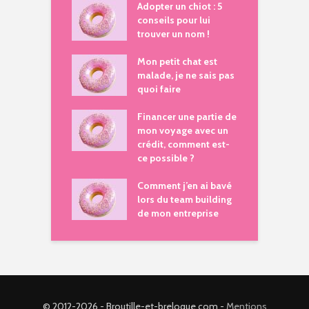
Adopter un chiot : 5
conseils pour lui
trouver un nom !
Mon petit chat est
malade, je ne sais pas
quoi faire
Financer une partie de
mon voyage avec un
crédit, comment est-
ce possible ?
Comment j’en ai bavé
lors du team building
de mon entreprise
© 2012-2026 - Broutille-et-breloque.com -
Mentions