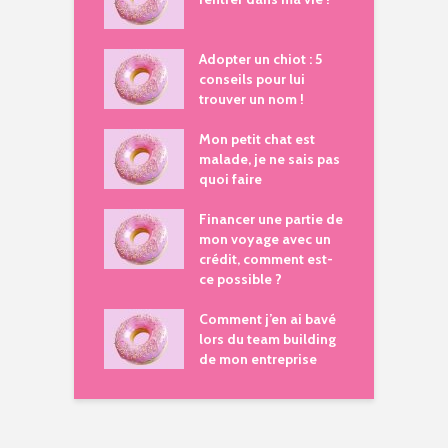
Adopter un chiot : 5
conseils pour lui
trouver un nom !
Mon petit chat est
malade, je ne sais pas
quoi faire
Financer une partie de
mon voyage avec un
crédit, comment est-
ce possible ?
Comment j’en ai bavé
lors du team building
de mon entreprise