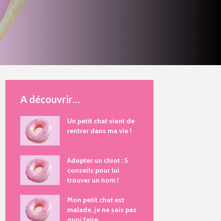
A découvrir…
Un petit chat vient de
rentrer dans ma vie !
Adopter un chiot : 5
conseils pour lui
trouver un nom !
Mon petit chat est
malade, je ne sais pas
quoi faire