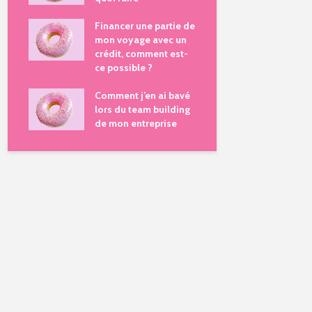
Financer une partie de
mon voyage avec un
crédit, comment est-
ce possible ?
Comment j’en ai bavé
lors du team building
de mon entreprise